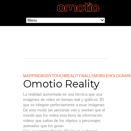
MAPPING
BODY
TOUCH
REALITY
WALLS
MOBILE
HOLOGRAM
Omotio Reality
La realidad aumentada es una técnica que usa
imágenes de video en tiempo real y gráficos 3D
que se integran perfectamente a esas imágenes.
De este modo las personas ven y sienten que el
mundo que los rodea esta lleno de información,
videos que saltan de los objetos o personajes
animados que los guían.