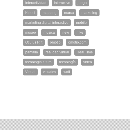
interactividad
interactivo
juego
Kinect
mapping
marca
marketing
marketing digital interactivo
mobile
museo
música
new
nike
Oculus Rift
omotio
omotio.com
pantalla
realidad virtual
Real Time
tecnologia futuro
tecnología
video
Virtual
visuales
wall