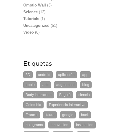
Omotio Wall
(3)
Science
(12)
Tutorials
(1)
Uncategorized
(51)
Video
(8)
Etiquetas
3D
android
aplicación
app
apple
arte
augmented
blog
Body Interaction
Bogotá
ciencia
Colombia
Experiencia interactiva
Francia
future
google
hack
holograma
innovacion
instalacion