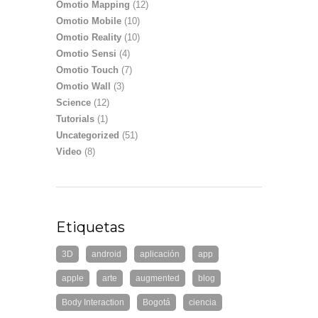
Omotio Mapping
(12)
Omotio Mobile
(10)
Omotio Reality
(10)
Omotio Sensi
(4)
Omotio Touch
(7)
Omotio Wall
(3)
Science
(12)
Tutorials
(1)
Uncategorized
(51)
Video
(8)
Etiquetas
3D
android
aplicación
app
apple
arte
augmented
blog
Body Interaction
Bogotá
ciencia