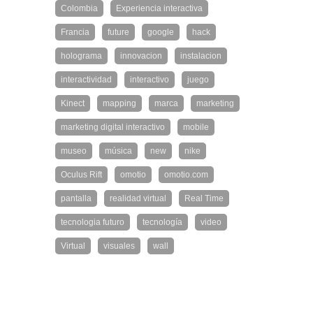
Colombia
Experiencia interactiva
Francia
future
google
hack
holograma
innovacion
instalacion
interactividad
interactivo
juego
Kinect
mapping
marca
marketing
marketing digital interactivo
mobile
museo
música
new
nike
Oculus Rift
omotio
omotio.com
pantalla
realidad virtual
Real Time
tecnologia futuro
tecnología
video
Virtual
visuales
wall