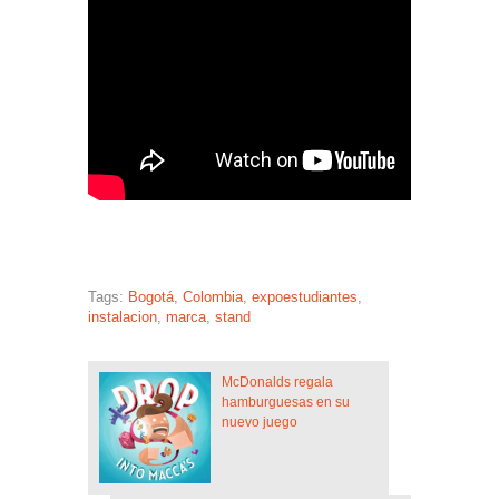
Tags:
Bogotá
,
Colombia
,
expoestudiantes
,
instalacion
,
marca
,
stand
McDonalds regala
hamburguesas en su
nuevo juego