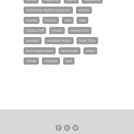
Kinect
mapping
marca
marketing
marketing digital interactivo
mobile
museo
música
new
nike
Oculus Rift
omotio
omotio.com
pantalla
realidad virtual
Real Time
tecnologia futuro
tecnología
video
Virtual
visuales
wall