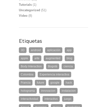
Tutorials
(1)
Uncategorized
(51)
Video
(8)
Etiquetas
3D
android
aplicación
app
apple
arte
augmented
blog
Body Interaction
Bogotá
ciencia
Colombia
Experiencia interactiva
Francia
future
google
hack
holograma
innovacion
instalacion
interactividad
interactivo
juego