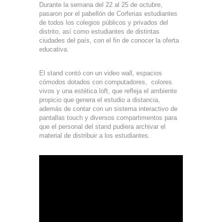
Durante la semana del 22 al 25 de octubre,
pasaron por el pabellón de Corferias estudiantes
de todos los colegios públicos y privados del
distrito, así como estudiantes de distintas
ciudades del país, con el fin de conocer la oferta
educativa.
El stand contó con un video wall, espacios
cómodos dotados con computadores, colores
vivos y una estética loft, que refleja el ambiente
propicio que genera el estudio a distancia,
además de contar con un sistema interactivo de
pantallas touch y diversos compartimentos para
que el personal del stand pudiera archivar el
material de distribuir a los estudiantes.