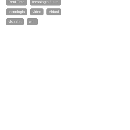
Real Time
tecnologia futuro
tecnología
video
Virtual
visuales
wall