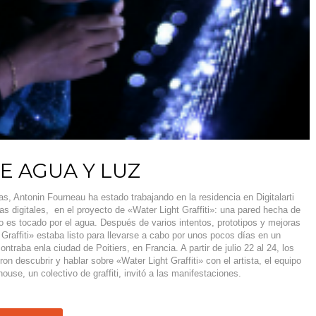
DE AGUA Y LUZ
 Antonin Fourneau ha estado trabajando en la residencia en Digitalarti
as digitales, en el proyecto de «Water Light Graffiti»: una pared hecha de
 es tocado por el agua. Después de varios intentos, prototipos y mejoras
 Graffiti» estaba listo para llevarse a cabo por unos pocos días en un
ntraba enla ciudad de Poitiers, en Francia. A partir de julio 22 al 24, los
ron descubrir y hablar sobre «Water Light Graffiti» con el artista, el equipo
house, un colectivo de graffiti, invitó a las manifestaciones.