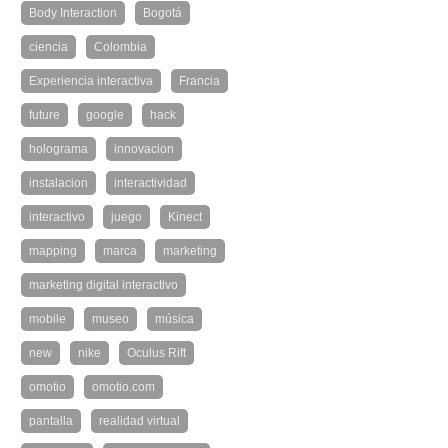
Body Interaction
Bogotá
ciencia
Colombia
Experiencia interactiva
Francia
future
google
hack
holograma
innovacion
instalacion
interactividad
interactivo
juego
Kinect
mapping
marca
marketing
marketing digital interactivo
mobile
museo
música
new
nike
Oculus Rift
omotio
omotio.com
pantalla
realidad virtual