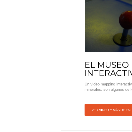
EL MUSEO 
INTERACTI
Un video mapping interacti
minerales, son algunos de 
VER VIDEO Y MÁS DE ES