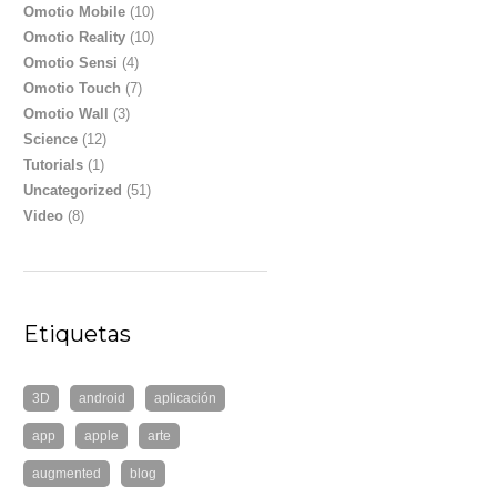
Omotio Mobile
(10)
Omotio Reality
(10)
Omotio Sensi
(4)
Omotio Touch
(7)
Omotio Wall
(3)
Science
(12)
Tutorials
(1)
Uncategorized
(51)
Video
(8)
Etiquetas
3D
android
aplicación
app
apple
arte
augmented
blog