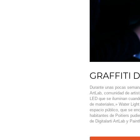
GRAFFITI 
Durante unas pocas semanas,
ArtLab, comunidad de artist
LED que se iluminan cuando
de materiales,» Water Light
espacio público, que se enco
habitantes de Poitiers pudie
de Digitalarti ArtLab y Paint