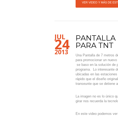
VER VIDEO Y MÁS DE ES
JUL
PANTALLA 
24
PARA TNT
2013
Una Pantalla de 7 metros de
para promocionar un nuevo
se baso en la solución de 
programa. Lo interesante d
ubicadas en las estaciones
rápido que el diseño origina
transeunte que se detiene a 
La imagen no es lo único qu
girar nos recuerda la tecno
En este video podemos ver co