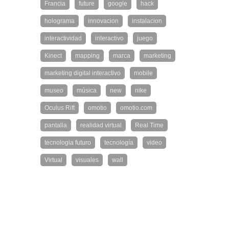
Francia
future
google
hack
holograma
innovacion
instalacion
interactividad
interactivo
juego
Kinect
mapping
marca
marketing
marketing digital interactivo
mobile
museo
música
new
nike
Oculus Rift
omotio
omotio.com
pantalla
realidad virtual
Real Time
tecnologia futuro
tecnología
video
Virtual
visuales
wall