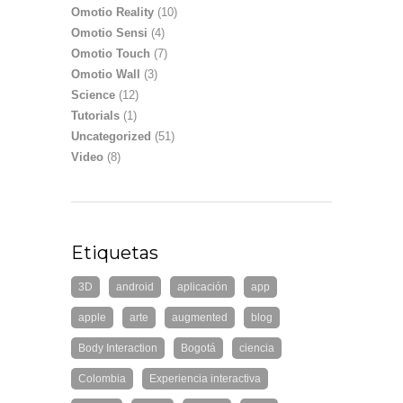
Omotio Reality
(10)
Omotio Sensi
(4)
Omotio Touch
(7)
Omotio Wall
(3)
Science
(12)
Tutorials
(1)
Uncategorized
(51)
Video
(8)
Etiquetas
3D
android
aplicación
app
apple
arte
augmented
blog
Body Interaction
Bogotá
ciencia
Colombia
Experiencia interactiva