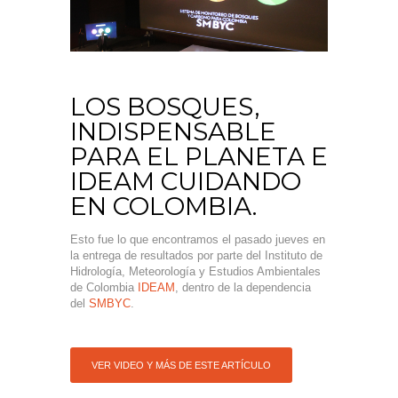
LOS BOSQUES,
INDISPENSABLE
PARA EL PLANETA E
IDEAM CUIDANDO
EN COLOMBIA.
Esto fue lo que encontramos el pasado jueves en
la entrega de resultados por parte del Instituto de
Hidrología, Meteorología y Estudios Ambientales
de Colombia
IDEAM
, dentro de la dependencia
del
SMBYC
.
VER VIDEO Y MÁS DE ESTE ARTÍCULO