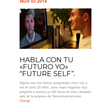
NOV
03
2014
HABLA CON TU
«FUTURO YO»
“FUTURE SELF”.
Alguna vez nos hemos preguntado cómo voy a
ser en unos 20 años, pues mejor hagamos esa
pregunta a nuestro yo del futuro en esta campaña
web de la empresa de Telecomunicaciones
Orange
.