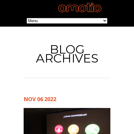
BLOG
ARCHIVES
NOV
06
2022