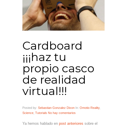
Cardboard
¡¡¡haz tu
propio casco
de realidad
virtual!!!
Posted by:
Sebastian Gonzalez Dixon
In:
Omotio Reality
,
Science
,
Tutorials
No hay comentarios
Ya hemos hablado en
post anteriores
sobre el