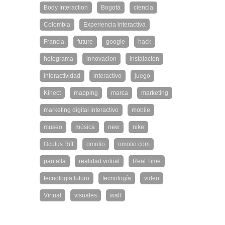
Body Interaction
Bogotá
ciencia
Colombia
Experiencia interactiva
Francia
future
google
hack
holograma
innovacion
instalacion
interactividad
interactivo
juego
Kinect
mapping
marca
marketing
marketing digital interactivo
mobile
museo
música
new
nike
Oculus Rift
omotio
omotio.com
pantalla
realidad virtual
Real Time
tecnologia futuro
tecnología
video
Virtual
visuales
wall