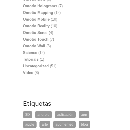
Omotio Holograms
(7)
Omotio Mapping
(12)
Omotio Mobile
(10)
Omotio Reality
(10)
Omotio Sensi
(4)
Omotio Touch
(7)
Omotio Wall
(3)
Science
(12)
Tutorials
(1)
Uncategorized
(51)
Video
(8)
Etiquetas
3D
android
aplicación
app
apple
arte
augmented
blog