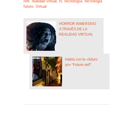
Rift
,
realidad virtual
,
rv
,
tecnología
,
tecnologia
futuro
,
Virtual
HORROR INMERSIVO
A TRAVÉS DE LA
REALIDAD VIRTUAL
Habla con tu «futuro
yo» “Future self”.