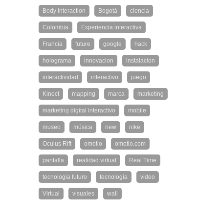
Body Interaction
Bogotá
ciencia
Colombia
Experiencia interactiva
Francia
future
google
hack
holograma
innovacion
instalacion
interactividad
interactivo
juego
Kinect
mapping
marca
marketing
marketing digital interactivo
mobile
museo
música
new
nike
Oculus Rift
omotio
omotio.com
pantalla
realidad virtual
Real Time
tecnologia futuro
tecnología
video
Virtual
visuales
wall