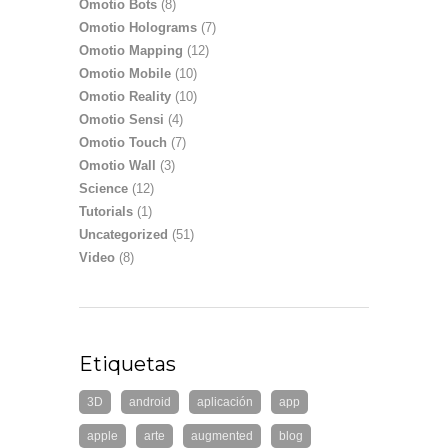
Omotio Bots
(8)
Omotio Holograms
(7)
Omotio Mapping
(12)
Omotio Mobile
(10)
Omotio Reality
(10)
Omotio Sensi
(4)
Omotio Touch
(7)
Omotio Wall
(3)
Science
(12)
Tutorials
(1)
Uncategorized
(51)
Video
(8)
Etiquetas
3D
android
aplicación
app
apple
arte
augmented
blog