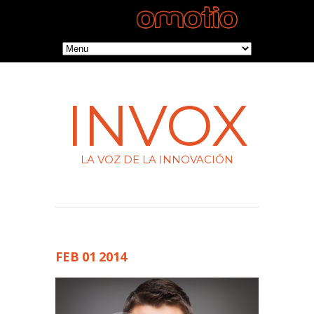
INVOX
LA VOZ DE LA INNOVACIÓN
FEB
01
2014