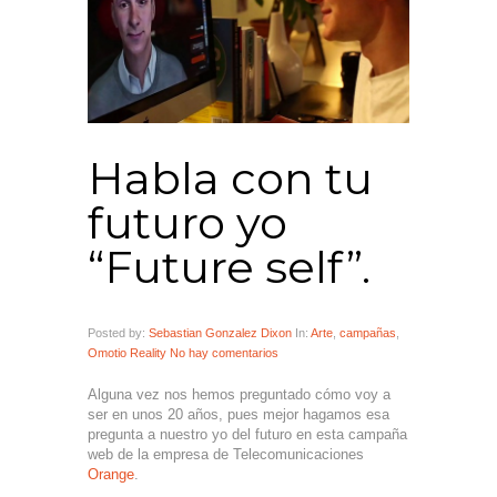
Habla con tu
futuro yo
“Future self”.
Posted by:
Sebastian Gonzalez Dixon
In:
Arte
,
campañas
,
Omotio Reality
No hay comentarios
Alguna vez nos hemos preguntado cómo voy a
ser en unos 20 años, pues mejor hagamos esa
pregunta a nuestro yo del futuro en esta campaña
web de la empresa de Telecomunicaciones
Orange
.