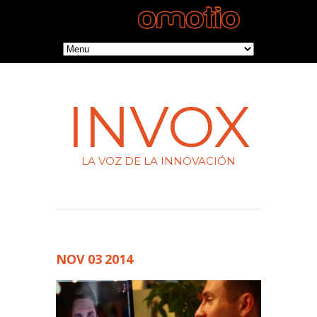
INVOX
LA VOZ DE LA INNOVACIÓN
NOV
03
2014