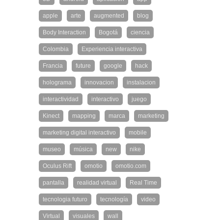
apple
arte
augmented
blog
Body Interaction
Bogotá
ciencia
Colombia
Experiencia interactiva
Francia
future
google
hack
holograma
innovacion
instalacion
interactividad
interactivo
juego
Kinect
mapping
marca
marketing
marketing digital interactivo
mobile
museo
música
new
nike
Oculus Rift
omotio
omotio.com
pantalla
realidad virtual
Real Time
tecnologia futuro
tecnología
video
Virtual
visuales
wall