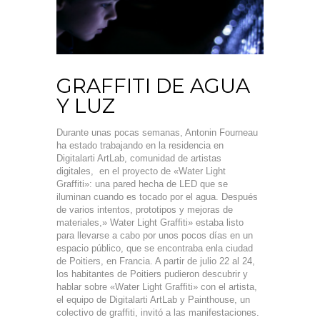
GRAFFITI DE AGUA
Y LUZ
Durante unas pocas semanas, Antonin Fourneau
ha estado trabajando en la residencia en
Digitalarti ArtLab, comunidad de artistas
digitales, en el proyecto de «Water Light
Graffiti»: una pared hecha de LED que se
iluminan cuando es tocado por el agua. Después
de varios intentos, prototipos y mejoras de
materiales,» Water Light Graffiti» estaba listo
para llevarse a cabo por unos pocos días en un
espacio público, que se encontraba enla ciudad
de Poitiers, en Francia. A partir de julio 22 al 24,
los habitantes de Poitiers pudieron descubrir y
hablar sobre «Water Light Graffiti» con el artista,
el equipo de Digitalarti ArtLab y Painthouse, un
colectivo de graffiti, invitó a las manifestaciones.