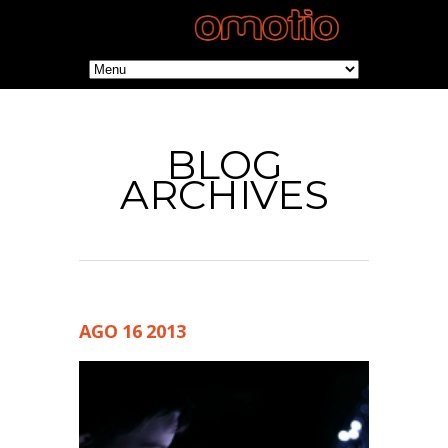
BLOG
ARCHIVES
AGO
16
2013