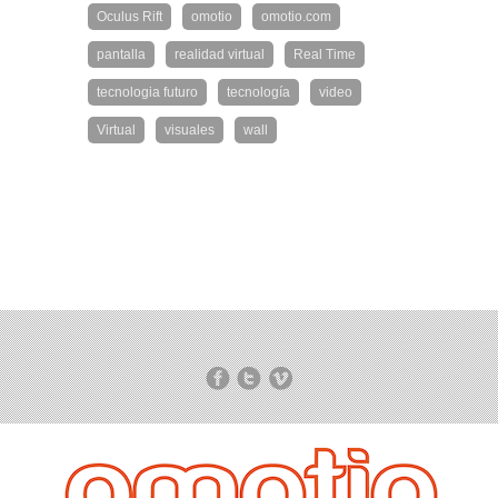
Oculus Rift
omotio
omotio.com
pantalla
realidad virtual
Real Time
tecnologia futuro
tecnología
video
Virtual
visuales
wall