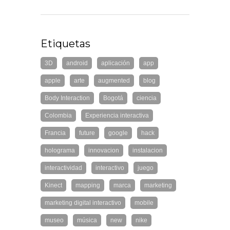
Etiquetas
3D
android
aplicación
app
apple
arte
augmented
blog
Body Interaction
Bogotá
ciencia
Colombia
Experiencia interactiva
Francia
future
google
hack
holograma
innovacion
instalacion
interactividad
interactivo
juego
Kinect
mapping
marca
marketing
marketing digital interactivo
mobile
museo
música
new
nike