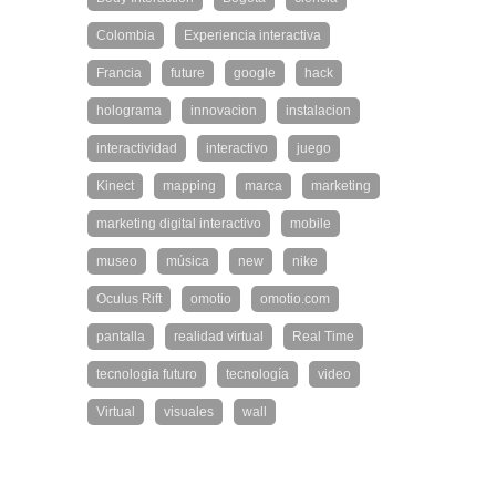
Colombia
Experiencia interactiva
Francia
future
google
hack
holograma
innovacion
instalacion
interactividad
interactivo
juego
Kinect
mapping
marca
marketing
marketing digital interactivo
mobile
museo
música
new
nike
Oculus Rift
omotio
omotio.com
pantalla
realidad virtual
Real Time
tecnologia futuro
tecnología
video
Virtual
visuales
wall