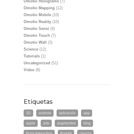
Omotio Holograms
(7)
Omotio Mapping
(12)
Omotio Mobile
(10)
Omotio Reality
(10)
Omotio Sensi
(4)
Omotio Touch
(7)
Omotio Wall
(3)
Science
(12)
Tutorials
(1)
Uncategorized
(51)
Video
(8)
Etiquetas
3D
android
aplicación
app
apple
arte
augmented
blog
Body Interaction
Bogotá
ciencia