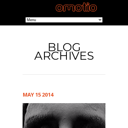
BLOG
ARCHIVES
MAY
15
2014