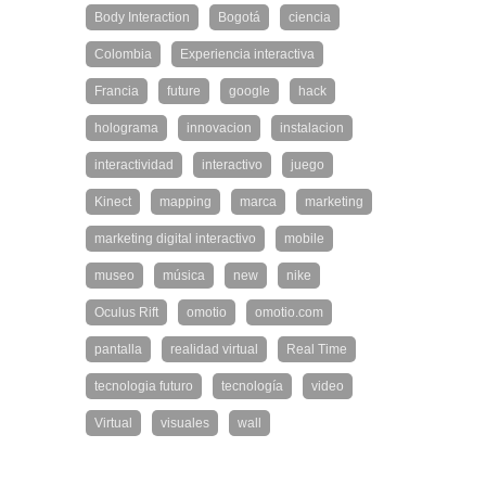
Body Interaction
Bogotá
ciencia
Colombia
Experiencia interactiva
Francia
future
google
hack
holograma
innovacion
instalacion
interactividad
interactivo
juego
Kinect
mapping
marca
marketing
marketing digital interactivo
mobile
museo
música
new
nike
Oculus Rift
omotio
omotio.com
pantalla
realidad virtual
Real Time
tecnologia futuro
tecnología
video
Virtual
visuales
wall