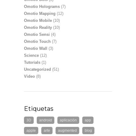
Omotio Holograms
(7)
Omotio Mapping
(12)
Omotio Mobile
(10)
Omotio Reality
(10)
Omotio Sensi
(4)
Omotio Touch
(7)
Omotio Wall
(3)
Science
(12)
Tutorials
(1)
Uncategorized
(51)
Video
(8)
Etiquetas
3D
android
aplicación
app
apple
arte
augmented
blog