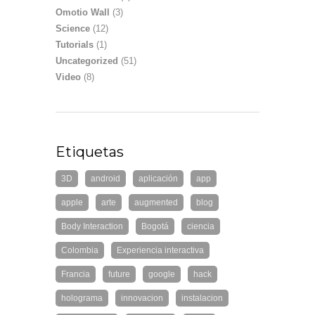
Omotio Wall
(3)
Science
(12)
Tutorials
(1)
Uncategorized
(51)
Video
(8)
Etiquetas
3D
android
aplicación
app
apple
arte
augmented
blog
Body Interaction
Bogotá
ciencia
Colombia
Experiencia interactiva
Francia
future
google
hack
holograma
innovacion
instalacion