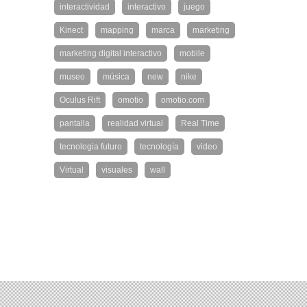
interactividad
interactivo
juego
Kinect
mapping
marca
marketing
marketing digital interactivo
mobile
museo
música
new
nike
Oculus Rift
omotio
omotio.com
pantalla
realidad virtual
Real Time
tecnologia futuro
tecnología
video
Virtual
visuales
wall