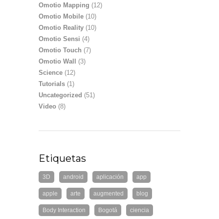
Omotio Mapping
(12)
Omotio Mobile
(10)
Omotio Reality
(10)
Omotio Sensi
(4)
Omotio Touch
(7)
Omotio Wall
(3)
Science
(12)
Tutorials
(1)
Uncategorized
(51)
Video
(8)
Etiquetas
3D
android
aplicación
app
apple
arte
augmented
blog
Body Interaction
Bogotá
ciencia