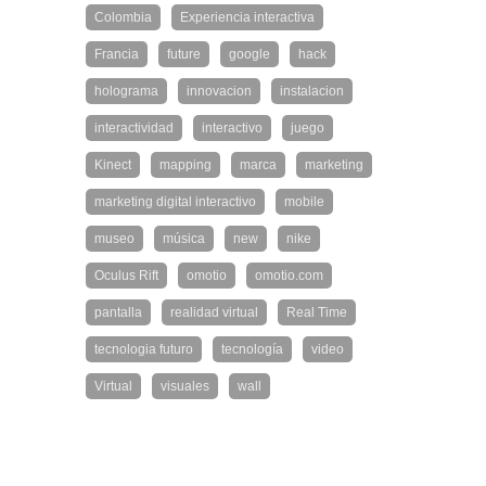
Colombia
Experiencia interactiva
Francia
future
google
hack
holograma
innovacion
instalacion
interactividad
interactivo
juego
Kinect
mapping
marca
marketing
marketing digital interactivo
mobile
museo
música
new
nike
Oculus Rift
omotio
omotio.com
pantalla
realidad virtual
Real Time
tecnologia futuro
tecnología
video
Virtual
visuales
wall