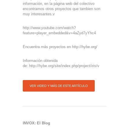
información, en la página web del colectivo
encontramos otros proyectos que tambien son
muy interesantes.v
http://www.youtube.com/watch?
feature=player_embedded&v=4aZyd7yYhc4
Encuentra más proyectos en http://hybe.org/
Información obtenida
de: http://hybe.org/site/index.php/project/iris/v
VER VIDEO Y MÁS DE ESTE ARTÍCULO
INVOX: El Blog