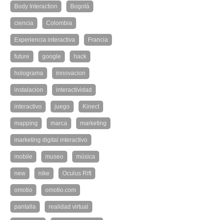
Body Interaction
Bogotá
ciencia
Colombia
Experiencia interactiva
Francia
future
google
hack
holograma
innovacion
instalacion
interactividad
interactivo
juego
Kinect
mapping
marca
marketing
marketing digital interactivo
mobile
museo
música
new
nike
Oculus Rift
omotio
omotio.com
pantalla
realidad virtual