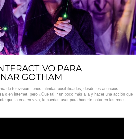
NTERACTIVO PARA
NAR GOTHAM
a de televisión tienes infinitas posibilidades, desde los anuncios
nsa o en internet, pero ¿Qué tal ir un poco más alla y hacer una acción que
te que la vea en vivo, la puedas usar para hacerte notar en las redes