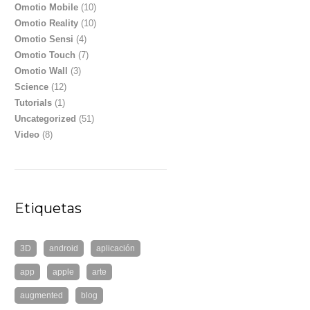
Omotio Mobile
(10)
Omotio Reality
(10)
Omotio Sensi
(4)
Omotio Touch
(7)
Omotio Wall
(3)
Science
(12)
Tutorials
(1)
Uncategorized
(51)
Video
(8)
Etiquetas
3D
android
aplicación
app
apple
arte
augmented
blog