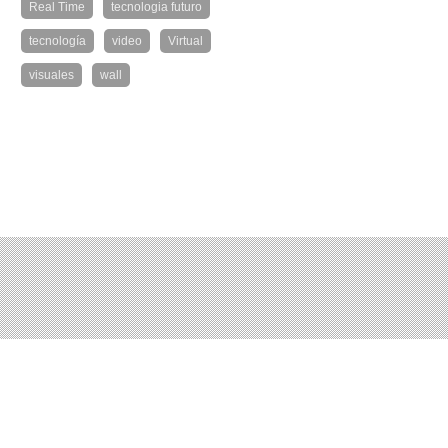
Real Time
tecnologia futuro
tecnología
video
Virtual
visuales
wall