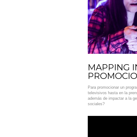
MAPPING I
PROMOCIO
Para promocionar un program
televisivos hasta en la pre
además de impactar a la gen
sociales?