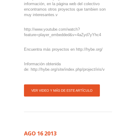
información, en la página web del colectivo
encontramos otros proyectos que tambien son
muy interesantes.v
http://www.youtube.com/watch?
feature=player_embedded&v=4aZyd7yYhc4
Encuentra más proyectos en http://hybe.org/
Información obtenida
de: http://hybe.org/site/index.php/project/iris/v
VER VIDEO Y MÁS DE ESTE ARTÍCULO
AGO
16
2013