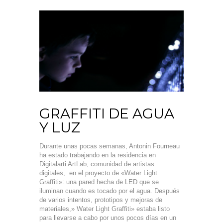
GRAFFITI DE AGUA
Y LUZ
Durante unas pocas semanas, Antonin Fourneau
ha estado trabajando en la residencia en
Digitalarti ArtLab, comunidad de artistas
digitales, en el proyecto de «Water Light
Graffiti»: una pared hecha de LED que se
iluminan cuando es tocado por el agua. Después
de varios intentos, prototipos y mejoras de
materiales,» Water Light Graffiti» estaba listo
para llevarse a cabo por unos pocos días en un