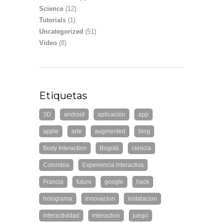
Science
(12)
Tutorials
(1)
Uncategorized
(51)
Video
(8)
Etiquetas
3D
android
aplicación
app
apple
arte
augmented
blog
Body Interaction
Bogotá
ciencia
Colombia
Experiencia interactiva
Francia
future
google
hack
holograma
innovacion
instalacion
interactividad
interactivo
juego