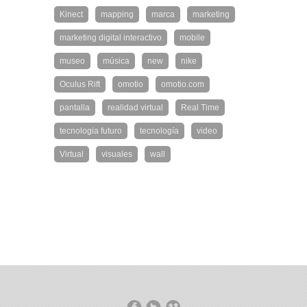
Kinect
mapping
marca
marketing
marketing digital interactivo
mobile
museo
música
new
nike
Oculus Rift
omotio
omotio.com
pantalla
realidad virtual
Real Time
tecnologia futuro
tecnología
video
Virtual
visuales
wall