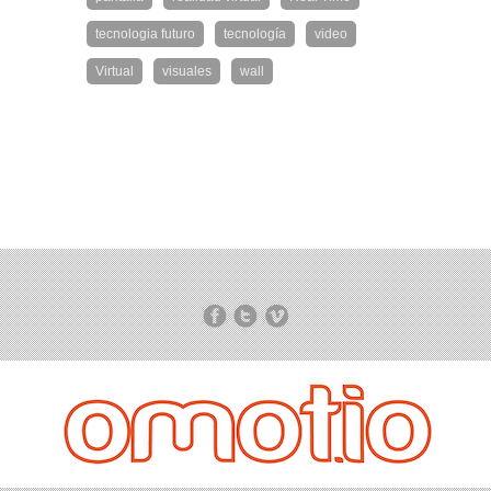
tecnologia futuro
tecnología
video
Virtual
visuales
wall