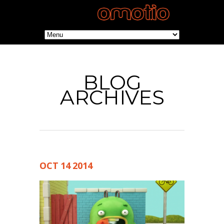
BLOG
ARCHIVES
OCT
14
2014