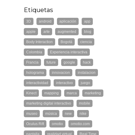
Etiquetas
3D
android
aplicación
app
apple
arte
augmented
blog
Body Interaction
Bogotá
ciencia
Colombia
Experiencia interactiva
Francia
future
google
hack
holograma
innovacion
instalacion
interactividad
interactivo
juego
Kinect
mapping
marca
marketing
marketing digital interactivo
mobile
museo
música
new
nike
Oculus Rift
omotio
omotio.com
pantalla
realidad virtual
Real Time