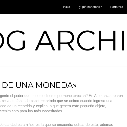
Inicio
¿Qué hacemos?
Portafolio
G ARCH
R DE UNA MONEDA»
gente el poder que tiene el dinero que menosprecian? En Alemania crearon
 bella e infantil de papel recortado que se anima cuando ingresa una
da da un recorrido y explica lo que genera este pequeño objeto,
retenimiento para los más necesitados.
de caridad para niños es la que se encuentra detras de esto, además