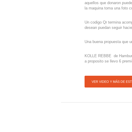
aquellos que donaron puede
la maquina toma una foto c
Un codigo Qr termina acomp
desean puedan seguir hacie
Una buena propuesta que un
KOLLE REBBE de Hamburgo,
a proposito se llevo 6 prem
VER VIDEO Y MÁS DE ES