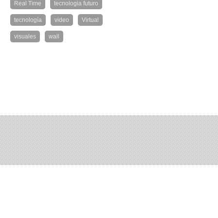
Real Time
tecnologia futuro
tecnología
video
Virtual
visuales
wall