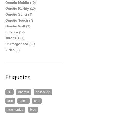
Omotio Mobile
(10)
Omotio Reality
(10)
Omotio Sensi
(4)
Omotio Touch
(7)
Omotio Wall
(3)
Science
(12)
Tutorials
(1)
Uncategorized
(51)
Video
(8)
Etiquetas
3D
android
aplicación
app
apple
arte
augmented
blog