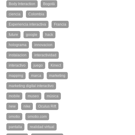
Body Interaction
Bogotá
ciencia
Colombia
Experiencia interactiva
Francia
future
google
hack
holograma
innovacion
instalacion
interactividad
interactivo
juego
Kinect
mapping
marca
marketing
marketing digital interactivo
mobile
museo
música
new
nike
Oculus Rift
omotio
omotio.com
pantalla
realidad virtual