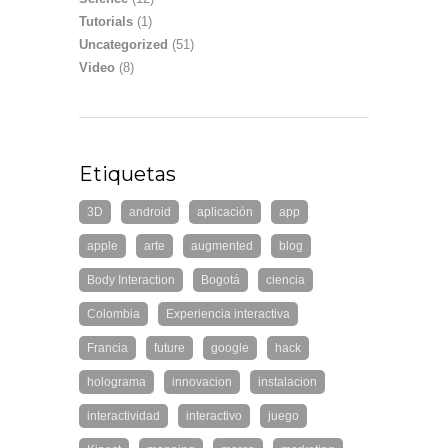
Tutorials
(1)
Uncategorized
(51)
Video
(8)
Etiquetas
3D
android
aplicación
app
apple
arte
augmented
blog
Body Interaction
Bogotá
ciencia
Colombia
Experiencia interactiva
Francia
future
google
hack
holograma
innovacion
instalacion
interactividad
interactivo
juego