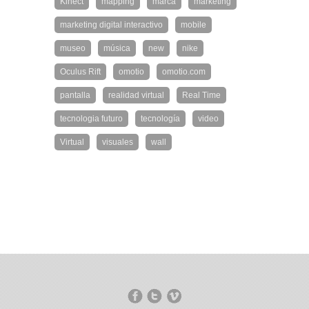
Kinect
mapping
marca
marketing
marketing digital interactivo
mobile
museo
música
new
nike
Oculus Rift
omotio
omotio.com
pantalla
realidad virtual
Real Time
tecnologia futuro
tecnología
video
Virtual
visuales
wall