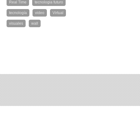
Real Time
tecnologia futuro
tecnología
video
Virtual
visuales
wall