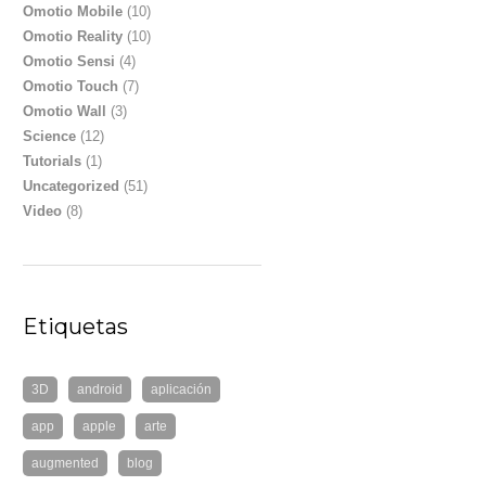
Omotio Mobile
(10)
Omotio Reality
(10)
Omotio Sensi
(4)
Omotio Touch
(7)
Omotio Wall
(3)
Science
(12)
Tutorials
(1)
Uncategorized
(51)
Video
(8)
Etiquetas
3D
android
aplicación
app
apple
arte
augmented
blog