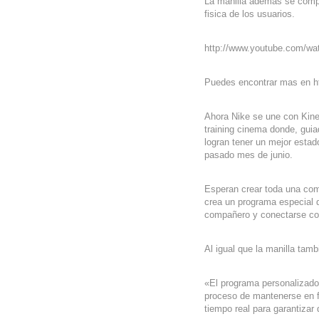
La manilla además se compl
fisica de los usuarios.
http://www.youtube.com/w
Puedes encontrar mas en ht
Ahora Nike se une con Kine
training cinema donde, guiad
logran tener un mejor estad
pasado mes de junio.
Esperan crear toda una com
crea un programa especial 
compañero y conectarse co
Al igual que la manilla tam
«El programa personalizado 
proceso de mantenerse en f
tiempo real para garantizar