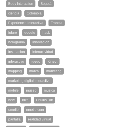
Body Interaction
Bogotá
ciencia
Colombia
Experiencia interactiva
Francia
future
google
hack
holograma
innovacion
instalacion
interactividad
interactivo
juego
Kinect
mapping
marca
marketing
marketing digital interactivo
mobile
museo
música
new
nike
Oculus Rift
omotio
omotio.com
pantalla
realidad virtual