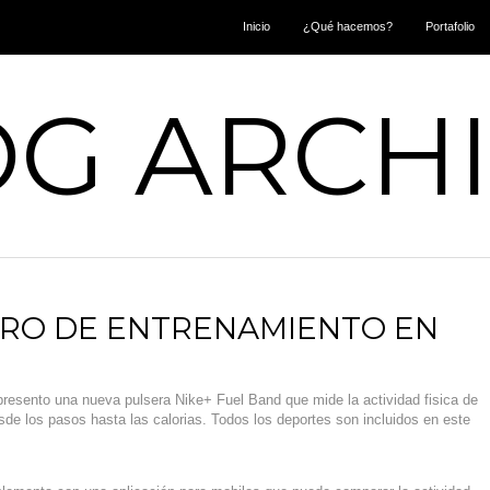
Inicio
¿Qué hacemos?
Portafolio
G ARCH
TRO DE ENTRENAMIENTO EN
 presento una nueva pulsera Nike+ Fuel Band que mide la actividad fisica de
esde los pasos hasta las calorias. Todos los deportes son incluidos en este