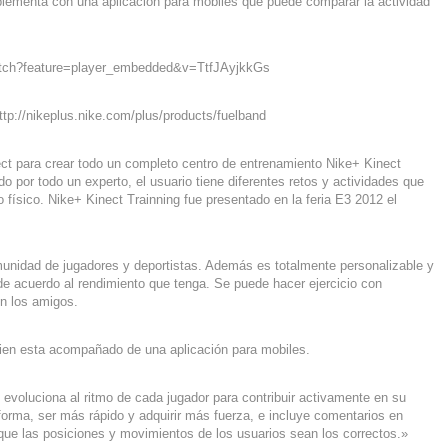
ementa con una aplicación para mobiles que puede comparar la actividad
atch?feature=player_embedded&v=TtfJAyjkkGs
tp://nikeplus.nike.com/plus/products/fuelband
ct para crear todo un completo centro de entrenamiento Nike+ Kinect
o por todo un experto, el usuario tiene diferentes retos y actividades que
o físico. Nike+ Kinect Trainning fue presentado en la feria E3 2012 el
unidad de jugadores y deportistas. Además es totalmente personalizable y
de acuerdo al rendimiento que tenga. Se puede hacer ejercicio con
n los amigos.
bien esta acompañado de una aplicación para mobiles.
evoluciona al ritmo de cada jugador para contribuir activamente en su
orma, ser más rápido y adquirir más fuerza, e incluye comentarios en
 que las posiciones y movimientos de los usuarios sean los correctos.»