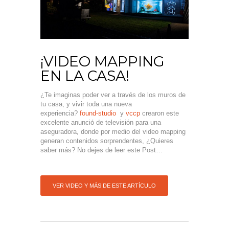
¡VIDEO MAPPING
EN LA CASA!
¿Te imaginas poder ver a través de los muros de
tu casa, y vivir toda una nueva
experiencia?
found-studio
y
vccp
crearon este
excelente anunció de televisión para una
aseguradora, donde por medio del video mapping
generan contenidos sorprendentes, ¿Quieres
saber más? No dejes de leer este Post…
VER VIDEO Y MÁS DE ESTE ARTÍCULO