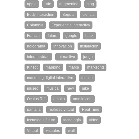
apple
arte
augmented
blog
Body Interaction
Bogotá
ciencia
Colombia
Experiencia interactiva
Francia
future
google
hack
holograma
innovacion
instalacion
interactividad
interactivo
juego
Kinect
mapping
marca
marketing
marketing digital interactivo
mobile
museo
música
new
nike
Oculus Rift
omotio
omotio.com
pantalla
realidad virtual
Real Time
tecnologia futuro
tecnología
video
Virtual
visuales
wall