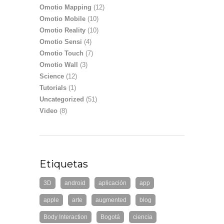
Omotio Mapping
(12)
Omotio Mobile
(10)
Omotio Reality
(10)
Omotio Sensi
(4)
Omotio Touch
(7)
Omotio Wall
(3)
Science
(12)
Tutorials
(1)
Uncategorized
(51)
Video
(8)
Etiquetas
3D
android
aplicación
app
apple
arte
augmented
blog
Body Interaction
Bogotá
ciencia