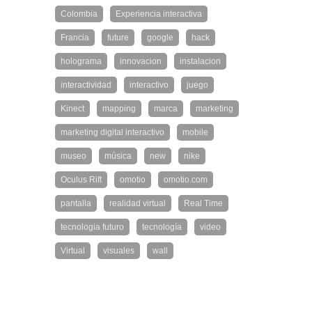
Colombia
Experiencia interactiva
Francia
future
google
hack
holograma
innovacion
instalacion
interactividad
interactivo
juego
Kinect
mapping
marca
marketing
marketing digital interactivo
mobile
museo
música
new
nike
Oculus Rift
omotio
omotio.com
pantalla
realidad virtual
Real Time
tecnologia futuro
tecnología
video
Virtual
visuales
wall