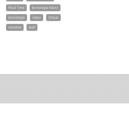
Real Time
tecnologia futuro
tecnología
video
Virtual
visuales
wall