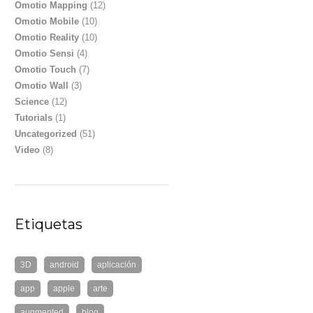
Omotio Mapping
(12)
Omotio Mobile
(10)
Omotio Reality
(10)
Omotio Sensi
(4)
Omotio Touch
(7)
Omotio Wall
(3)
Science
(12)
Tutorials
(1)
Uncategorized
(51)
Video
(8)
Etiquetas
3D
android
aplicación
app
apple
arte
augmented
blog