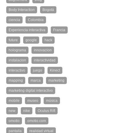
Body Interaction
Bogotá
ciencia
Colombia
Experiencia interactiva
Francia
future
google
hack
holograma
innovacion
instalacion
interactividad
interactivo
juego
Kinect
mapping
marca
marketing
marketing digital interactivo
mobile
museo
música
new
nike
Oculus Rift
omotio
omotio.com
pantalla
realidad virtual