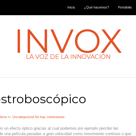
Inicio
¿Qué hacemos?
Portafolio
INVOX
LA VOZ DE LA INNOVACIÓN
estroboscópico
Dixon
In:
Uncategorized
No hay comentarios
s un efecto óptico gracias al cual podemos por ejemplo percibir las
e una película pasadas a gran velocidad como movimiento continuo o que