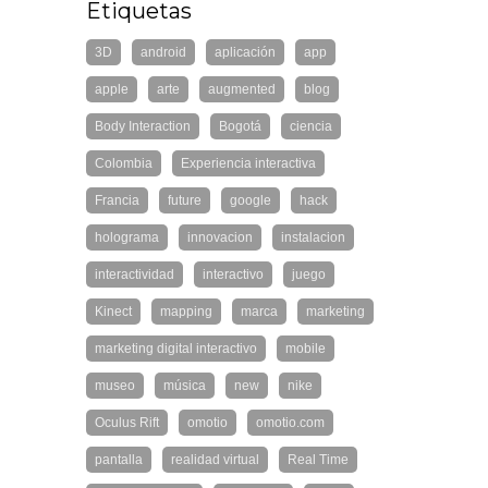
Etiquetas
3D
android
aplicación
app
apple
arte
augmented
blog
Body Interaction
Bogotá
ciencia
Colombia
Experiencia interactiva
Francia
future
google
hack
holograma
innovacion
instalacion
interactividad
interactivo
juego
Kinect
mapping
marca
marketing
marketing digital interactivo
mobile
museo
música
new
nike
Oculus Rift
omotio
omotio.com
pantalla
realidad virtual
Real Time