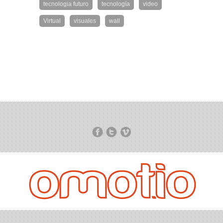
tecnologia futuro
tecnología
video
Virtual
visuales
wall