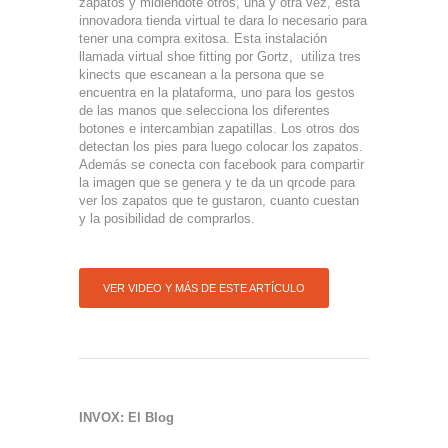
zapatos y midiéndote otros, una y otra vez, esta
innovadora tienda virtual te dara lo necesario para
tener una compra exitosa. Esta instalación
llamada virtual shoe fitting por Gortz, utiliza tres
kinects que escanean a la persona que se
encuentra en la plataforma, uno para los gestos
de las manos que selecciona los diferentes
botones e intercambian zapatillas. Los otros dos
detectan los pies para luego colocar los zapatos.
Además se conecta con facebook para compartir
la imagen que se genera y te da un qrcode para
ver los zapatos que te gustaron, cuanto cuestan
y la posibilidad de comprarlos.
VER VIDEO Y MÁS DE ESTE ARTÍCULO
INVOX: El Blog