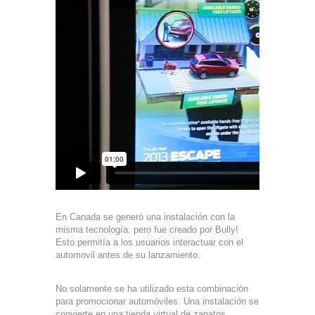
En Canada se generó una instalación con la
misma tecnología. pero fue creado por Bully!
Esto permitía a los usuarios interactuar con el
automovil antes de su lanzamiento.
No solamente se ha utilizado esta combinación
para promocionar automóviles. Una instalación se
convierte en una tienda virtual de zapatos.