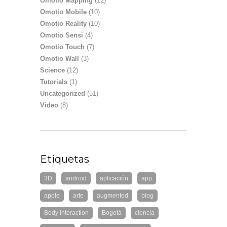
Omotio Mapping
(12)
Omotio Mobile
(10)
Omotio Reality
(10)
Omotio Sensi
(4)
Omotio Touch
(7)
Omotio Wall
(3)
Science
(12)
Tutorials
(1)
Uncategorized
(51)
Video
(8)
Etiquetas
3D
android
aplicación
app
apple
arte
augmented
blog
Body Interaction
Bogotá
ciencia