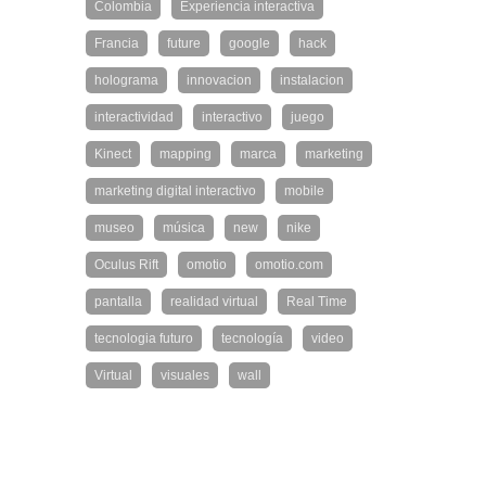
Colombia
Experiencia interactiva
Francia
future
google
hack
holograma
innovacion
instalacion
interactividad
interactivo
juego
Kinect
mapping
marca
marketing
marketing digital interactivo
mobile
museo
música
new
nike
Oculus Rift
omotio
omotio.com
pantalla
realidad virtual
Real Time
tecnologia futuro
tecnología
video
Virtual
visuales
wall