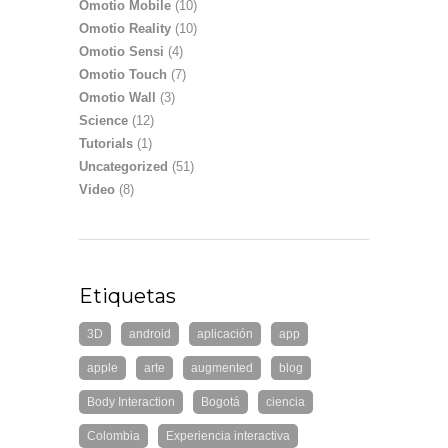
Omotio Mobile
(10)
Omotio Reality
(10)
Omotio Sensi
(4)
Omotio Touch
(7)
Omotio Wall
(3)
Science
(12)
Tutorials
(1)
Uncategorized
(51)
Video
(8)
Etiquetas
3D
android
aplicación
app
apple
arte
augmented
blog
Body Interaction
Bogotá
ciencia
Colombia
Experiencia interactiva