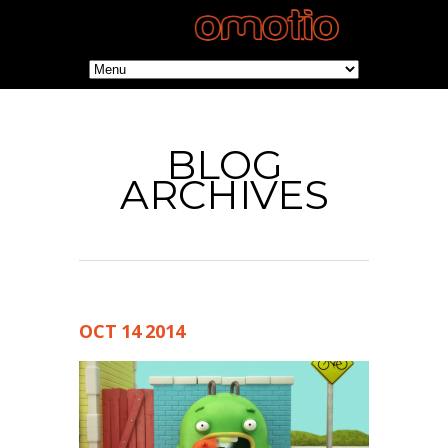
BLOG
ARCHIVES
OCT
14
2014