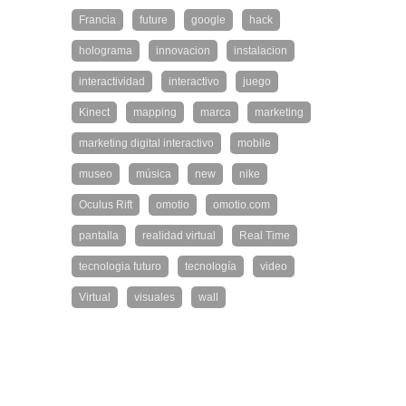
Francia
future
google
hack
holograma
innovacion
instalacion
interactividad
interactivo
juego
Kinect
mapping
marca
marketing
marketing digital interactivo
mobile
museo
música
new
nike
Oculus Rift
omotio
omotio.com
pantalla
realidad virtual
Real Time
tecnologia futuro
tecnología
video
Virtual
visuales
wall