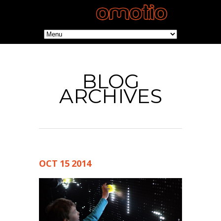
BLOG
ARCHIVES
OCT
15
2014