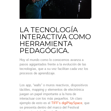
LA TECNOLOGÍA
INTERACTIVA COMO
HERRAMIENTA
PEDAGÓGICA.
Hoy el mundo como lo conocemos avanza a
pasos agigantados frente a la evolución de las
tecnologías, que a su vez facilitan cada vez los
procesos de aprendizaje.
Los app, “walls” o muros reactivos, dispositivos
táctiles, mapping y elementos de electrónica
juegan un papel importante a la hora de
interactuar con los más pequeños. Un claro
ejemplo de esto es el
TIFF’s digiPlaySpace
, que
se presenta dentro del marco del Festival