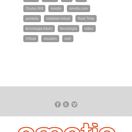
Oculus Rift
omotio
omotio.com
pantalla
realidad virtual
Real Time
tecnologia futuro
tecnología
video
Virtual
visuales
wall