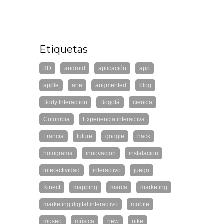
Etiquetas
3D
android
aplicación
app
apple
arte
augmented
blog
Body Interaction
Bogotá
ciencia
Colombia
Experiencia interactiva
Francia
future
google
hack
holograma
innovacion
instalacion
interactividad
interactivo
juego
Kinect
mapping
marca
marketing
marketing digital interactivo
mobile
museo
música
new
nike