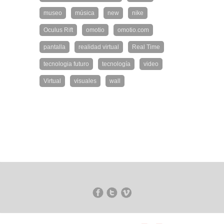
museo
música
new
nike
Oculus Rift
omotio
omotio.com
pantalla
realidad virtual
Real Time
tecnologia futuro
tecnología
video
Virtual
visuales
wall