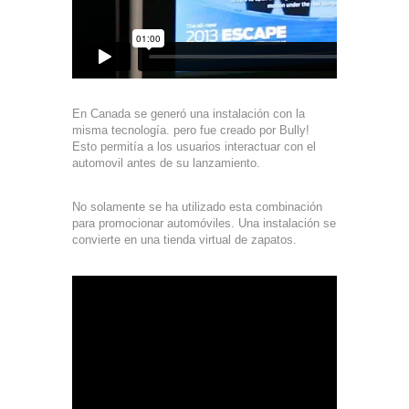
En Canada se generó una instalación con la
misma tecnología. pero fue creado por Bully!
Esto permitía a los usuarios interactuar con el
automovil antes de su lanzamiento.
No solamente se ha utilizado esta combinación
para promocionar automóviles. Una instalación se
convierte en una tienda virtual de zapatos.