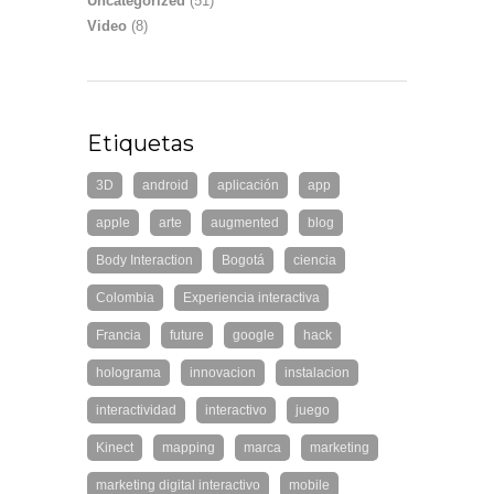
Uncategorized
(51)
Video
(8)
Etiquetas
3D
android
aplicación
app
apple
arte
augmented
blog
Body Interaction
Bogotá
ciencia
Colombia
Experiencia interactiva
Francia
future
google
hack
holograma
innovacion
instalacion
interactividad
interactivo
juego
Kinect
mapping
marca
marketing
marketing digital interactivo
mobile