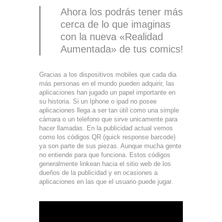
Ahora los podrás tener más
cerca de lo que imaginas
con la nueva «Realidad
Aumentada» de tus comics!
Gracias a los dispositivos mobiles que cada dia
más personas en el mundo pueden adquirir, las
aplicaciones han jugado un papel importante en
su historia. Si un Iphone o ipad no posee
aplicaciones llega a ser tan útil como una simple
cámara o un telefono que sirve unicamente para
hacer llamadas. En la publicidad actual vemos
como los códigos QR (quick response barcode)
ya son parte de sus piezas. Aunque mucha gente
no entiende para que funciona. Estos códigos
generalmente linkean hacia el sitio web de los
dueños de la publicidad y en ocasiones a
aplicaciones en las que el usuario puede jugar.