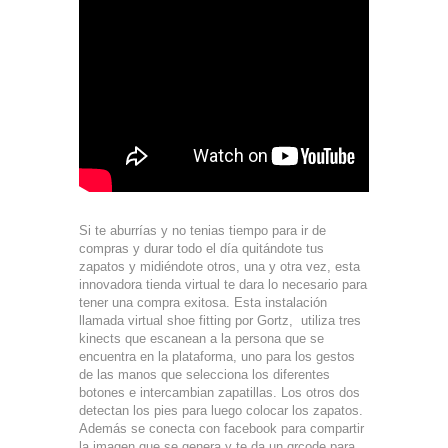
Si te aburrías y no tenias tiempo para ir de
compras y durar todo el día quitándote tus
zapatos y midiéndote otros, una y otra vez, esta
innovadora tienda virtual te dara lo necesario para
tener una compra exitosa. Esta instalación
llamada virtual shoe fitting por Gortz, utiliza tres
kinects que escanean a la persona que se
encuentra en la plataforma, uno para los gestos
de las manos que selecciona los diferentes
botones e intercambian zapatillas. Los otros dos
detectan los pies para luego colocar los zapatos.
Además se conecta con facebook para compartir
la imagen que se genera y te da un qrcode para