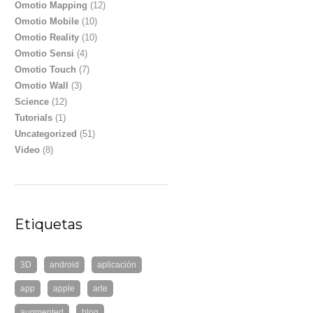
Omotio Mapping
(12)
Omotio Mobile
(10)
Omotio Reality
(10)
Omotio Sensi
(4)
Omotio Touch
(7)
Omotio Wall
(3)
Science
(12)
Tutorials
(1)
Uncategorized
(51)
Video
(8)
Etiquetas
3D
android
aplicación
app
apple
arte
augmented
blog