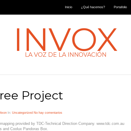
Inicio
¿Qué hacemos?
Portafolio
INVOX
LA VOZ DE LA INNOVACIÓN
ree Project
Dixon
In:
Uncategorized
No hay comentarios
d mapping provided by TDC-Technical Direction Company. www.tdc.com.au
rs and Coolux Pandoras Box.