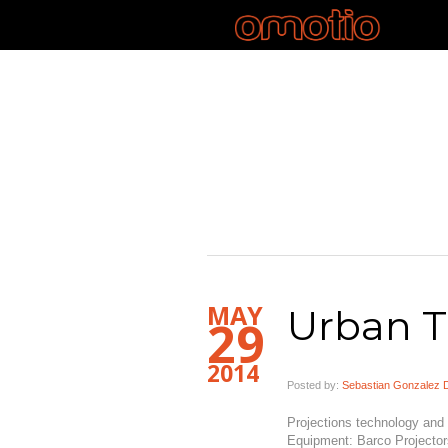
MAY
Urban T
29
2014
Posted by:
Sebastian Gonzalez 
Projections technology an
Equipment: Barco Projecto