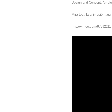
Design and Concept: Ample
Mira toda la animación aquí
http://vimeo.com/97392211