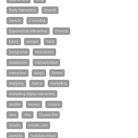
Body Interaction
Bogotá
ciencia
Colombia
Experiencia interactiva
Francia
future
google
hack
holograma
innovacion
instalacion
interactividad
interactivo
juego
Kinect
mapping
marca
marketing
marketing digital interactivo
mobile
museo
música
new
nike
Oculus Rift
omotio
omotio.com
pantalla
realidad virtual