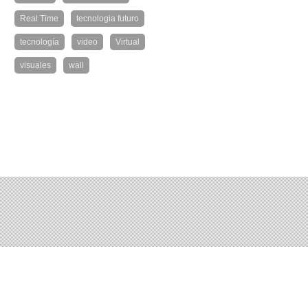
Real Time
tecnologia futuro
tecnología
video
Virtual
visuales
wall