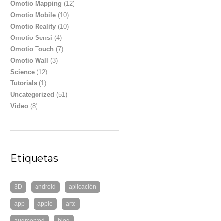
Omotio Mapping
(12)
Omotio Mobile
(10)
Omotio Reality
(10)
Omotio Sensi
(4)
Omotio Touch
(7)
Omotio Wall
(3)
Science
(12)
Tutorials
(1)
Uncategorized
(51)
Video
(8)
Etiquetas
3D
android
aplicación
app
apple
arte
augmented
blog