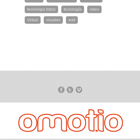
tecnologia futuro
tecnología
video
Virtual
visuales
wall