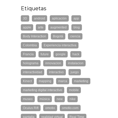
Etiquetas
3D
android
aplicación
app
apple
arte
augmented
blog
Body Interaction
Bogotá
ciencia
Colombia
Experiencia interactiva
Francia
future
google
hack
holograma
innovacion
instalacion
interactividad
interactivo
juego
Kinect
mapping
marca
marketing
marketing digital interactivo
mobile
museo
música
new
nike
Oculus Rift
omotio
omotio.com
pantalla
realidad virtual
Real Time