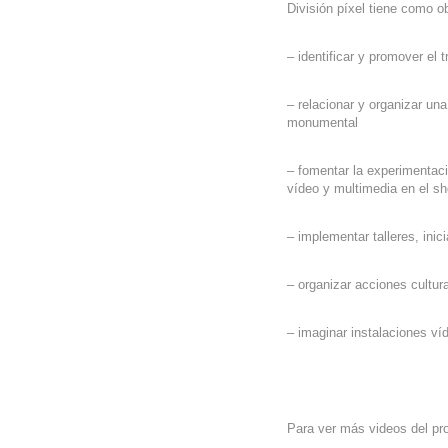
División píxel tiene como ob
– identificar y promover el 
– relacionar y organizar una
monumental
– fomentar la experimentaci
vídeo y multimedia en el s
– implementar talleres, ini
– organizar acciones cultur
– imaginar instalaciones v
Para ver más videos del pr