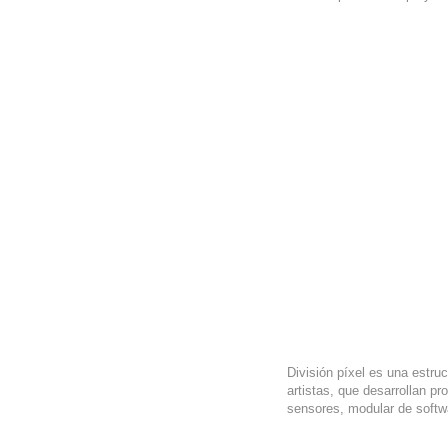
División píxel es una estru
artistas, que desarrollan p
sensores, modular de softwa