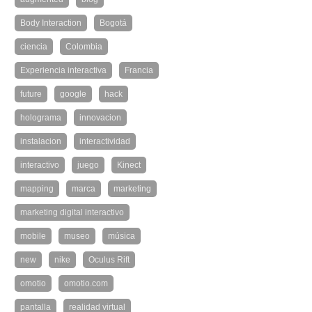
Body Interaction
Bogotá
ciencia
Colombia
Experiencia interactiva
Francia
future
google
hack
holograma
innovacion
instalacion
interactividad
interactivo
juego
Kinect
mapping
marca
marketing
marketing digital interactivo
mobile
museo
música
new
nike
Oculus Rift
omotio
omotio.com
pantalla
realidad virtual