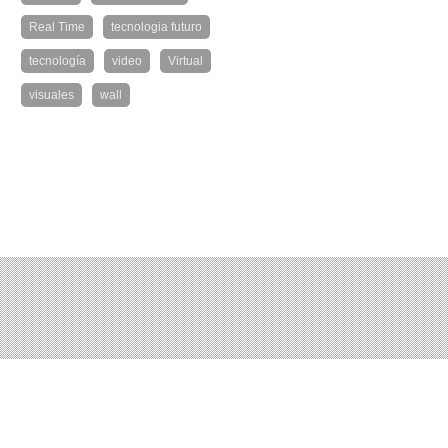
Real Time
tecnologia futuro
tecnología
video
Virtual
visuales
wall