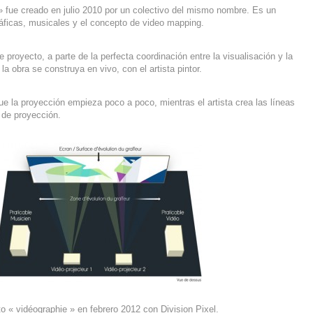
» fue creado en julio 2010 por un colectivo del mismo nombre. Es un
áficas, musicales y el concepto de video mapping.
proyecto, a parte de la perfecta coordinación entre la visualisación y la
a obra se construya en vivo, con el artista pintor.
ue la proyección empieza poco a poco, mientras el artista crea las líneas
a de proyección.
to « vidéographie » en febrero 2012 con Division Pixel.