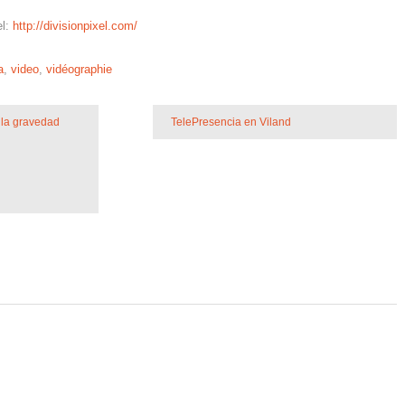
el:
http://divisionpixel.com/
a
,
video
,
vidéographie
e la gravedad
TelePresencia en Viland