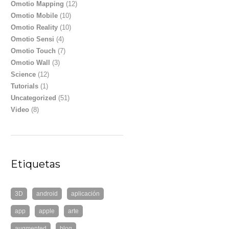
Omotio Mapping
(12)
Omotio Mobile
(10)
Omotio Reality
(10)
Omotio Sensi
(4)
Omotio Touch
(7)
Omotio Wall
(3)
Science
(12)
Tutorials
(1)
Uncategorized
(51)
Video
(8)
Etiquetas
3D
android
aplicación
app
apple
arte
augmented
blog