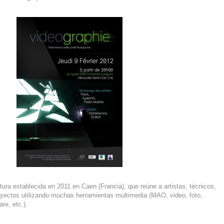
ctura establecida en 2011 en Caen (Francia), que reúne a artistas, técnicos,
royectos utilizando muchas herramientas multimedia (MAO, video, foto,
re, etc.).