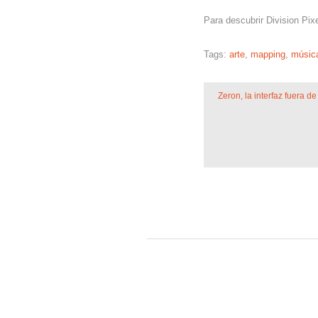
Para descubrir Division Pix
Tags:
arte
,
mapping
,
músic
Zeron, la interfaz fuera d