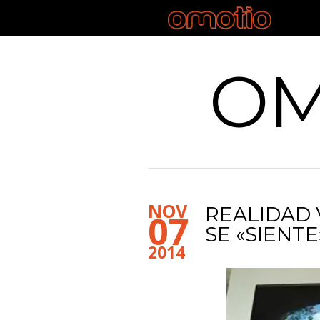
OM
NOV
REALIDAD 
07
SE «SIENTE
2014