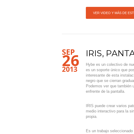
VER VIDEO Y MÁS DE ES
SEP
IRIS, PANT
26
Hybe es un colectivo de nu
2013
es un soporte único que po
interesante de esta instalac
negro que se cierran gradu
Podemos ver que también uti
enfrente de la pantalla.
IRIS puede crear varios pat
medio interactivo para la si
propia.
Es un trabajo seleccionad