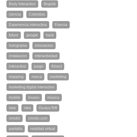
Body Interaction
Bogotá
ciencia
Colombia
Experiencia interactiva
Francia
future
google
hack
holograma
innovacion
instalacion
interactividad
interactivo
juego
Kinect
mapping
marca
marketing
marketing digital interactivo
mobile
museo
música
new
nike
Oculus Rift
omotio
omotio.com
pantalla
realidad virtual