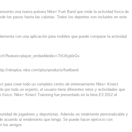
 presento una nueva pulsera Nike+ Fuel Band que mide la actividad fisica de
esde los pasos hasta las calorias. Todos los deportes son incluidos en este
ementa con una aplicación para mobiles que puede comparar la actividad
atch?feature=player_embedded&v=TtfJAyjkkGs
tp://nikeplus.nike.com/plus/products/fuelband
ct para crear todo un completo centro de entrenamiento Nike+ Kinect
o por todo un experto, el usuario tiene diferentes retos y actividades que
o físico. Nike+ Kinect Trainning fue presentado en la feria E3 2012 el
unidad de jugadores y deportistas. Además es totalmente personalizable y
de acuerdo al rendimiento que tenga. Se puede hacer ejercicio con
n los amigos.