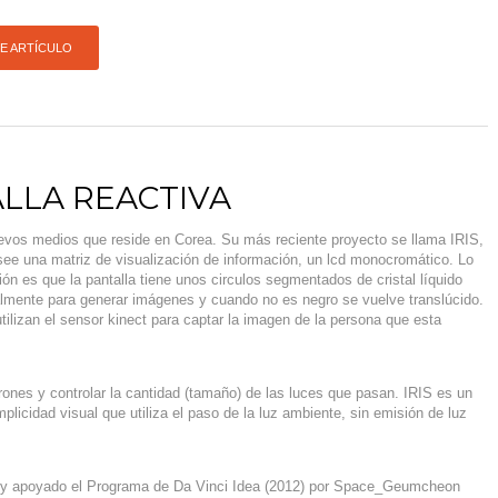
TE ARTÍCULO
ALLA REACTIVA
evos medios que reside en Corea. Su más reciente proyecto se llama IRIS,
see una matriz de visualización de información, un lcd monocromático. Lo
ión es que la pantalla tiene unos circulos segmentados de cristal líquido
almente para generar imágenes y cuando no es negro se vuelve translúcido.
lizan el sensor kinect para captar la imagen de la persona que esta
rones y controlar la cantidad (tamaño) de las luces que pasan. IRIS es un
mplicidad visual que utiliza el paso de la luz ambiente, sin emisión de luz
o y apoyado el Programa de Da Vinci Idea (2012) por Space_Geumcheon