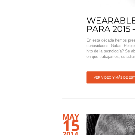
WEARABLES
PARA 2015
En esta década hemos prese
curiosidades. Gafas, Reloj
hito de la tecnología? Se a
en que trabajamos, estudi
VER VIDEO Y MÁS DE ES
MAY
15
2014