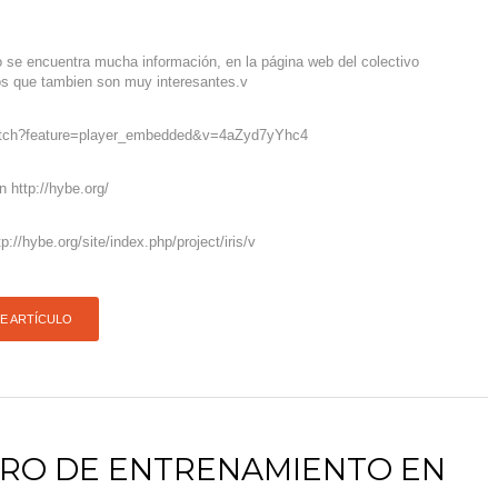
 se encuentra mucha información, en la página web del colectivo
os que tambien son muy interesantes.v
atch?feature=player_embedded&v=4aZyd7yYhc4
 http://hybe.org/
p://hybe.org/site/index.php/project/iris/v
TE ARTÍCULO
TRO DE ENTRENAMIENTO EN