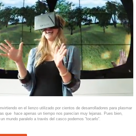
virtiendo en el lienzo utilizado por cientos de desarrolladores para plasmar
eas que hace apenas un tiempo nos parecían muy lejanas. Pues bien,
 un mundo paralelo a través del casco podemos “tocarlo”.