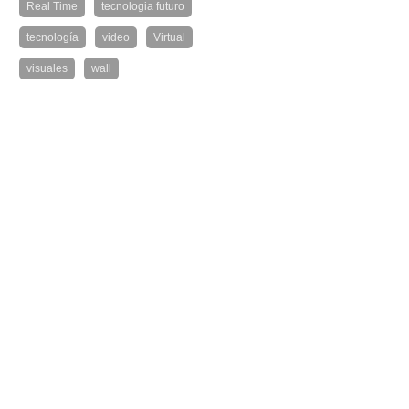
Real Time
tecnologia futuro
tecnología
video
Virtual
visuales
wall