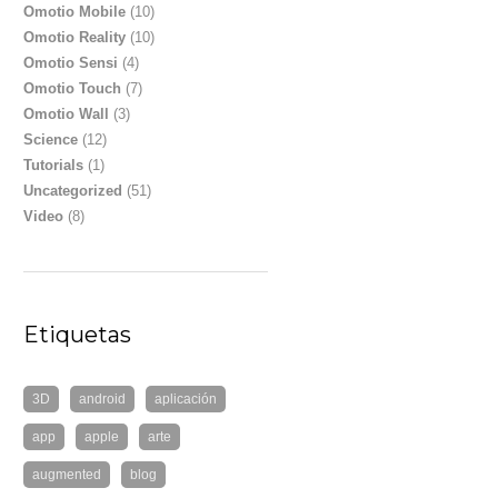
Omotio Mobile
(10)
Omotio Reality
(10)
Omotio Sensi
(4)
Omotio Touch
(7)
Omotio Wall
(3)
Science
(12)
Tutorials
(1)
Uncategorized
(51)
Video
(8)
Etiquetas
3D
android
aplicación
app
apple
arte
augmented
blog