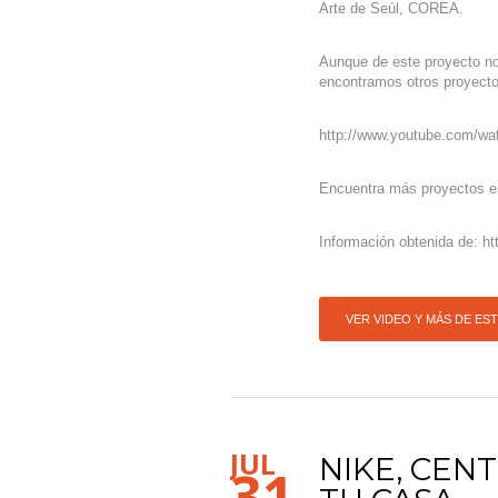
Arte de Seúl, COREA.
Aunque de este proyecto no
encontramos otros proyect
http://www.youtube.com/w
Encuentra más proyectos en
Información obtenida de: htt
VER VIDEO Y MÁS DE ES
JUL
NIKE, CEN
31