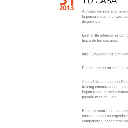
TU CASA
2013
A inicios de este año, nike
la persona que la utilize, d
dispositivo.
La manilla además se compl
fisica de los usuarios.
http://www.youtube.com/w
Puedes encontrar mas en ht
Ahora Nike se une con Kine
training cinema donde, guiad
logran tener un mejor estad
pasado mes de junio.
Esperan crear toda una com
crea un programa especial 
compañero y conectarse co