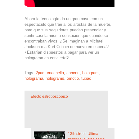
Ahora la tecnología da un gran paso con un
espectaculo que trae a los artistas de la muerte,
para que sus seguidores puedan presenciar y
sentir casi la misma sensación que cuando se
encontraban vivos. ¿Se imaginan a Michael
Jackson o a Kurt Cobain de nuevo en escena?
¿Estarían dispuestos a pagar para ver un
holograma en concierto?
Tags:
2pac
,
coachella
,
concert
,
hologram
,
holograma
,
holograms
,
omotio
,
tupac
Efecto estroboscópico
13th street, Ultima