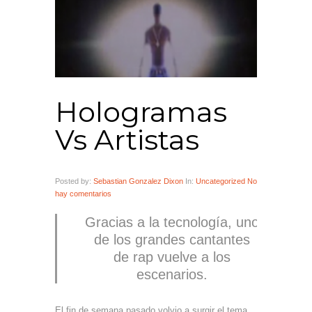
Hologramas
Vs Artistas
Posted by:
Sebastian Gonzalez Dixon
In:
Uncategorized
No
hay comentarios
Gracias a la tecnología, uno
de los grandes cantantes
de rap vuelve a los
escenarios.
El fin de semana pasado volvio a surgir el tema