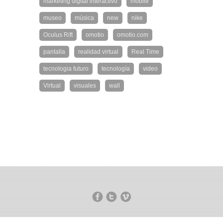
marketing digital interactivo
mobile
museo
música
new
nike
Oculus Rift
omotio
omotio.com
pantalla
realidad virtual
Real Time
tecnologia futuro
tecnología
video
Virtual
visuales
wall