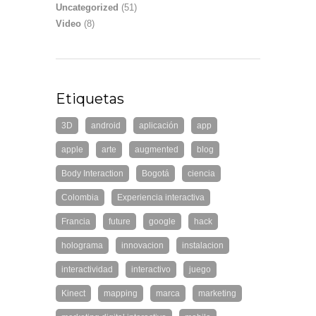
Uncategorized
(51)
Video
(8)
Etiquetas
3D
android
aplicación
app
apple
arte
augmented
blog
Body Interaction
Bogotá
ciencia
Colombia
Experiencia interactiva
Francia
future
google
hack
holograma
innovacion
instalacion
interactividad
interactivo
juego
Kinect
mapping
marca
marketing