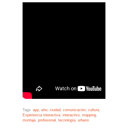
Tags:
app
,
arte
,
ciudad
,
comunicación
,
cultura
,
Experiencia interactiva
,
interactivo
,
mapping
,
montaje
,
profesional
,
tecnología
,
urbano