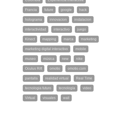
Colombia
Experiencia interactiva
Francia
future
google
hack
holograma
innovacion
instalacion
interactividad
interactivo
juego
Kinect
mapping
marca
marketing
marketing digital interactivo
mobile
museo
música
new
nike
Oculus Rift
omotio
omotio.com
pantalla
realidad virtual
Real Time
tecnologia futuro
tecnología
video
Virtual
visuales
wall