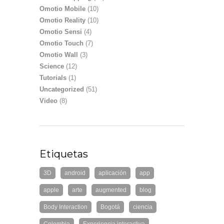
Omotio Mobile
(10)
Omotio Reality
(10)
Omotio Sensi
(4)
Omotio Touch
(7)
Omotio Wall
(3)
Science
(12)
Tutorials
(1)
Uncategorized
(51)
Video
(8)
Etiquetas
3D
android
aplicación
app
apple
arte
augmented
blog
Body Interaction
Bogotá
ciencia